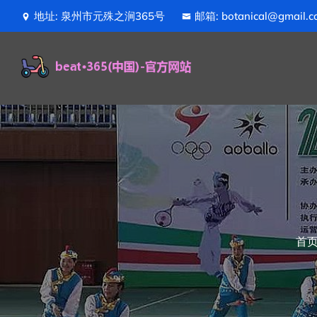
地址: 泉州市元殊之涧365号
邮箱: botanical@gmail.
首