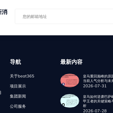
新消
导航
最新内容
关于beat365
皇马重回巅峰的原
当前人气分析与未
2026-07-31
项目展示
捕
集团新闻
皇马如何逆袭巴萨
甲王者的关键策略
析
公司服务
2026-07-28