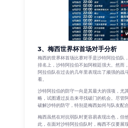
3、梅西世界杯首场对手分析
梅西的世界杯首场比赛对手是沙特阿拉伯队
排名上，沙特阿拉伯不如阿根廷强大。然而
阿拉伯队在过去的几年里表现出了顽强的战
看。
沙特阿拉伯的防守一向是其最大的强项，尤
略，试图通过反击来寻找破门的机会。尽管
破解沙特的防守，特别是梅西如何与队友配
梅西虽然在对抗弱队时更容易表现出色，但
此，在面对沙特阿拉伯队时，梅西不仅要展