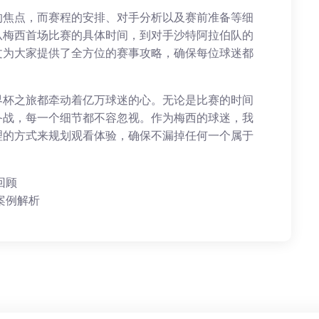
的焦点，而赛程的安排、对手分析以及赛前准备等细
从梅西首场比赛的具体时间，到对手沙特阿拉伯队的
文为大家提供了全方位的赛事攻略，确保每位球迷都
界杯之旅都牵动着亿万球迷的心。无论是比赛的时间
备战，每一个细节都不容忽视。作为梅西的球迷，我
理的方式来规划观看体验，确保不漏掉任何一个属于
回顾
案例解析