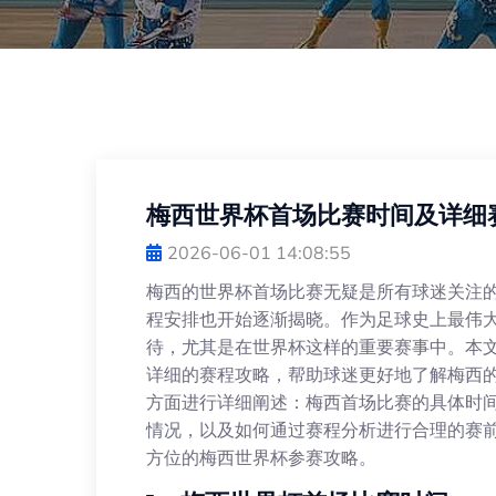
梅西世界杯首场比赛时间及详细
2026-06-01 14:08:55
梅西的世界杯首场比赛无疑是所有球迷关注
程安排也开始逐渐揭晓。作为足球史上最伟
待，尤其是在世界杯这样的重要赛事中。本
详细的赛程攻略，帮助球迷更好地了解梅西
方面进行详细阐述：梅西首场比赛的具体时
情况，以及如何通过赛程分析进行合理的赛
方位的梅西世界杯参赛攻略。