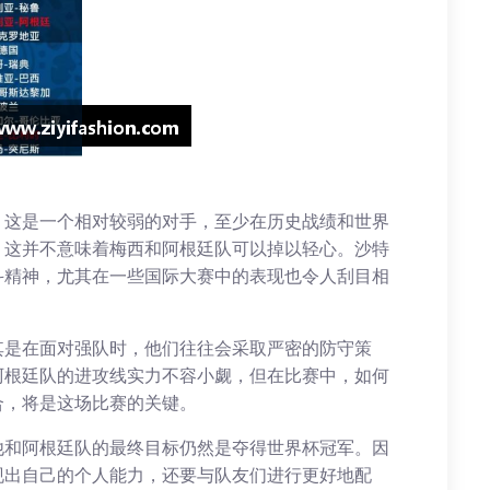
，这是一个相对较弱的对手，至少在历史战绩和世界
，这并不意味着梅西和阿根廷队可以掉以轻心。沙特
斗精神，尤其在一些国际大赛中的表现也令人刮目相
其是在面对强队时，他们往往会采取严密的防守策
阿根廷队的进攻线实力不容小觑，但在比赛中，如何
合，将是这场比赛的关键。
他和阿根廷队的最终目标仍然是夺得世界杯冠军。因
现出自己的个人能力，还要与队友们进行更好地配