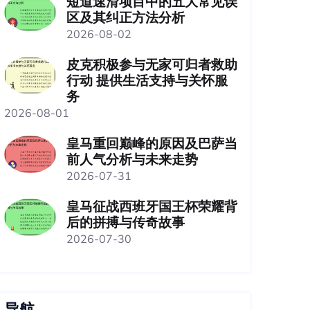
短道速滑项目中的五大常见误
区及其纠正方法分析
2026-08-02
皮克积极参与无家可归者救助
行动 提供生活支持与关怀服
务
2026-08-01
皇马重回巅峰的原因及巴萨当
前人气分析与未来走势
2026-07-31
皇马征战西班牙国王杯荣耀背
后的拼搏与传奇故事
2026-07-30
导航