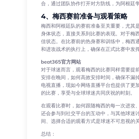
合，通过团队协作打开对方防线，为阿根廷
4、梅西赛前准备与观看策略
梅西和阿根廷队的赛前准备至关重要，尤其
身体状态，直接关系到比赛的表现。对于梅
佳状态。在比赛前的热身赛和训练中，梅西
和进攻战术的执行上，确保在正式比赛中发
beat365官方网站
对于球迷而言，观看梅西的比赛同样需要提
安排在晚间，如何高效安排时间，确保不漏
电视直播，现如今网络直播平台也提供了更
的比赛，享受与全球球迷共同庆祝的时刻。
在观看比赛时，如何跟随梅西的每一次进攻
还会参与到社交平台的互动中，与其他球迷
间、选择合适的观看方式是球迷不可忽视的
总结：