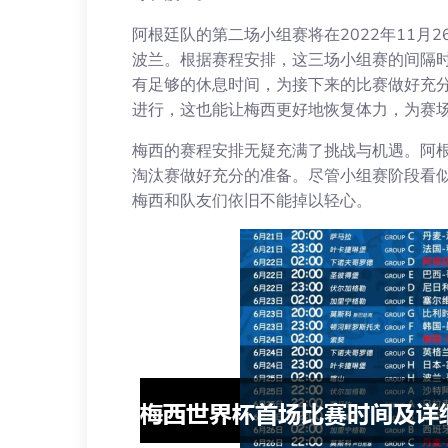
阿根廷队的第二场小组赛将在2022年11月
波兰。根据赛程安排，这三场小组赛的间隔时
有足够的休息时间，为接下来的比赛做好充
进行，这也能让梅西更好地恢复体力，为赛
梅西的赛程安排无疑充满了挑战与机遇。阿
淘汰赛做好充分的准备。尽管小组赛阶段看
梅西和队友们依旧不能掉以轻心。