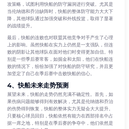
攻策略，试图利用快船的防守漏洞进行突破。尤其是
当伦纳德和乔治缺阵时，快船的整体防守能力大大下
降，其他球队通过加强突破和外线投篮，取得了显著
的战绩提升。
最后，快船的连败也对联盟其他竞争对手产生了心理
上的影响。虽然快船在实力上仍然是一支强队，但连
败的阴影让其他球队在面对他们时变得更加自信。特
别是一些季后赛常客，如掘金和太阳，他们在快船连
败的情况下，纷纷加强了对快船的防守研究，并且更
加坚定了自己在季后赛中击败快船的信心。
4、快船未来走势预测
展望未来，快船的走势仍然充满不确定性。首先，如
果伤病问题能够得到有效解决，尤其是伦纳德和乔治
的伤势得到恢复，快船的整体实力无疑会大大提升。
只要核心球员回归，快船依然有能力在西部排名中占
据一席之地，特别是在季后赛的争夺中，他们依然是