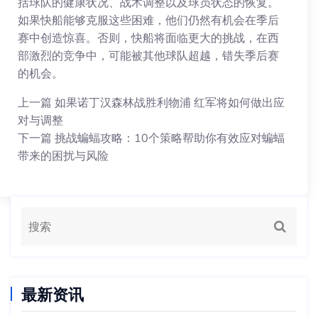
括球队的健康状况、战术调整以及球员状态的恢复。
如果快船能够克服这些困难，他们仍然有机会在季后
赛中创造惊喜。否则，快船将面临更大的挑战，在西
部激烈的竞争中，可能被其他球队超越，错失季后赛
的机会。
上一篇
如果诺丁汉森林战胜利物浦 红军将如何做出应
对与调整
下一篇
挑战蝙蝠攻略：10个策略帮助你有效应对蝙蝠
带来的困扰与风险
最新资讯