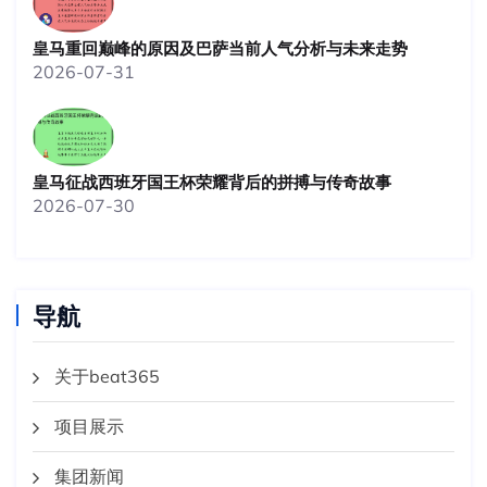
皇马重回巅峰的原因及巴萨当前人气分析与未来走势
2026-07-31
皇马征战西班牙国王杯荣耀背后的拼搏与传奇故事
2026-07-30
导航
关于beat365
项目展示
集团新闻