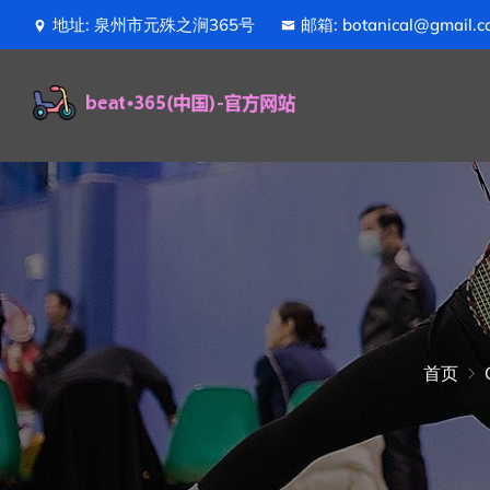
地址: 泉州市元殊之涧365号
邮箱: botanical@gmail.
首页