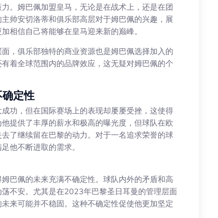
策力。姆巴佩加盟皇马，无论是在战术上，还是在团
的主帅安切洛蒂和俱乐部高层对于姆巴佩的兴趣，展
更加相信自己将能够在皇马迎来新的巅峰。
层面，俱乐部独特的商业资源也是姆巴佩选择加入的
还有着全球范围内的品牌效应，这无疑对姆巴佩的个
不确定性
大成功，但在国际赛场上的表现却屡屡受挫，这使得
为他提供了丰厚的薪水和极高的曝光度，但球队在欧
失去了继续留在巴黎的动力。对于一名追求荣誉的球
满足他不断进取的需求。
得姆巴佩的未来充满不确定性。球队内外的矛盾和高
荡不安。尤其是在2023年巴黎圣日耳曼的管理层面
的未来可能并不稳固。这种不确定性促使他更加坚定