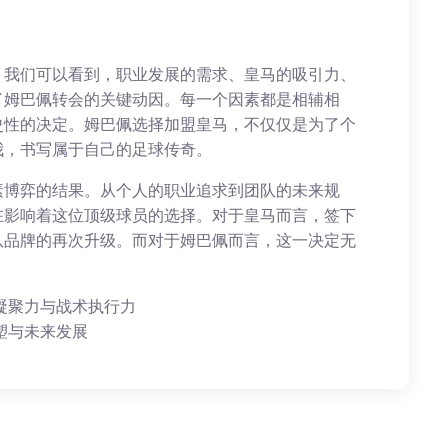
，我们可以看到，职业发展的需求、皇马的吸引力、
了姆巴佩转会的关键动因。每一个因素都是相辅相
史性的决定。姆巴佩选择加盟皇马，不仅仅是为了个
我，书写属于自己的足球传奇。
素博弈的结果。从个人的职业追求到团队的未来规
在影响着这位顶级球员的选择。对于皇马而言，签下
队品牌的再次升级。而对于姆巴佩而言，这一决定无
凝聚力与战术执行力
塑与未来发展