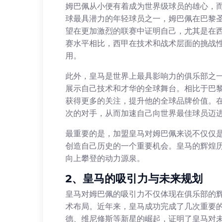
姆巴佩从小便有着成为世界级球员的雄心，
球最具潜力的年轻球员之一，姆巴佩在巴黎圣
望在更加激烈的联赛中证明自己，尤其是在
赛水平相比，西甲在技术和战术层面的挑战
用。
此外，皇马是世界上最具影响力的俱乐部之
展示自己技术和才华的全球舞台。相比于巴
获得更多的关注，提升他的全球品牌价值。
次的对手，从而加速自己向世界最佳球员迈
最重要的是，加盟皇马对姆巴佩来说不仅仅
创造自己历史的一个重要机会。皇马的辉煌
向上攀登的动力源泉。
2、皇马的吸引力与未来规划
皇马对姆巴佩的吸引力不仅体现在俱乐部的
术布局。近年来，皇马成功完成了几次重要
德、维尼修斯等新星的崛起，证明了皇马对