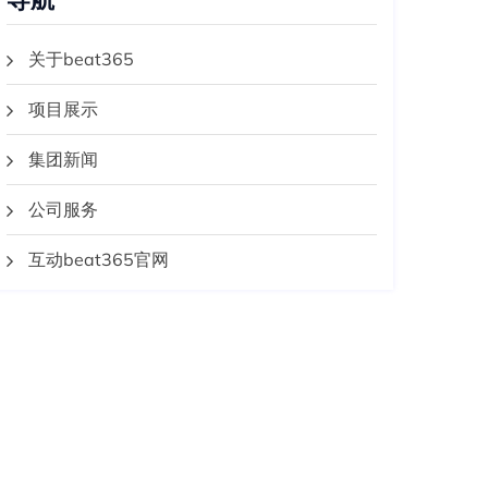
关于beat365
项目展示
集团新闻
公司服务
互动beat365官网