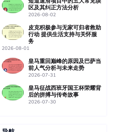
短道速滑项目中的五大常见误
区及其纠正方法分析
2026-08-02
皮克积极参与无家可归者救助
行动 提供生活支持与关怀服
务
2026-08-01
皇马重回巅峰的原因及巴萨当
前人气分析与未来走势
2026-07-31
皇马征战西班牙国王杯荣耀背
后的拼搏与传奇故事
2026-07-30
导航