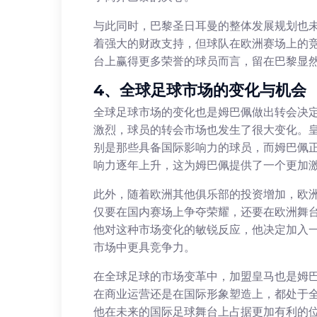
与此同时，巴黎圣日耳曼的整体发展规划也
着强大的财政支持，但球队在欧洲赛场上的
台上赢得更多荣誉的球员而言，留在巴黎显
4、全球足球市场的变化与机会
全球足球市场的变化也是姆巴佩做出转会决
激烈，球员的转会市场也发生了很大变化。
别是那些具备国际影响力的球员，而姆巴佩
响力逐年上升，这为姆巴佩提供了一个更加
此外，随着欧洲其他俱乐部的投资增加，欧
仅要在国内赛场上争夺荣耀，还要在欧洲舞
他对这种市场变化的敏锐反应，他决定加入
市场中更具竞争力。
在全球足球的市场变革中，加盟皇马也是姆
在商业运营还是在国际形象塑造上，都处于
他在未来的国际足球舞台上占据更加有利的