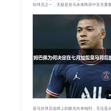
轻球员之一，无疑是皇马未来阵容中至关重
皇马在球员选择上的眼光向来独到，无论是