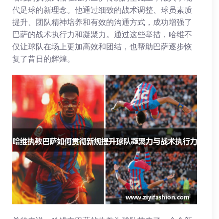
代足球的新理念。他通过细致的战术调整、球员素质
提升、团队精神培养和有效的沟通方式，成功增强了
巴萨的战术执行力和凝聚力。通过这些举措，哈维不
仅让球队在场上更加高效和团结，也帮助巴萨逐步恢
复了昔日的辉煌。