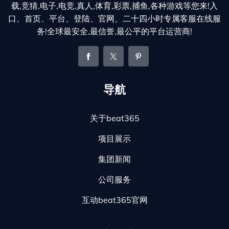
载,竞猜,电子,电竞,真人,体育,彩票,捕鱼,各种游戏等您来!入
口、首页、平台、登陆、官网、二十四小时专属客服在线服
务!全球最安全,最信誉,最公平的平台运营商!
导航
关于beat365
项目展示
集团新闻
公司服务
互动beat365官网