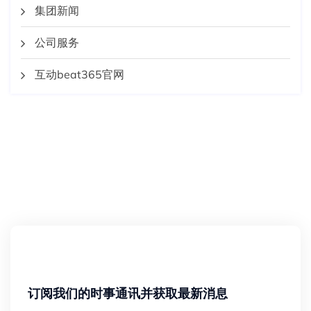
集团新闻
公司服务
互动beat365官网
订阅我们的时事通讯并获取最新消息