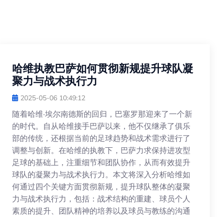
哈维执教巴萨如何贯彻新规提升球队凝
聚力与战术执行力
2025-05-06 10:49:12
随着哈维·埃尔南德斯的回归，巴塞罗那迎来了一个新
的时代。自从哈维接手巴萨以来，他不仅继承了俱乐
部的传统，还根据当前的足球趋势和战术需求进行了
调整与创新。在哈维的执教下，巴萨力求保持进攻型
足球的基础上，注重细节和团队协作，从而有效提升
球队的凝聚力与战术执行力。本文将深入分析哈维如
何通过四个关键方面贯彻新规，提升球队整体的凝聚
力与战术执行力，包括：战术结构的重建、球员个人
素质的提升、团队精神的培养以及球员与教练的沟通