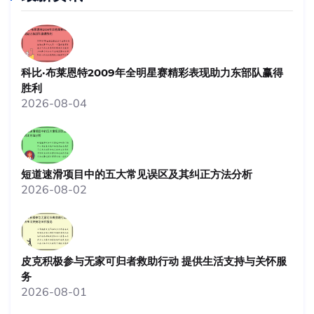
科比·布莱恩特2009年全明星赛精彩表现助力东部队赢得
胜利
2026-08-04
短道速滑项目中的五大常见误区及其纠正方法分析
2026-08-02
皮克积极参与无家可归者救助行动 提供生活支持与关怀服
务
2026-08-01