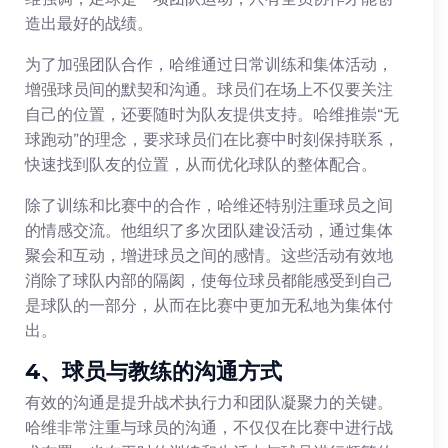
造出最好的战绩。
为了加强团队合作，哈维通过日常训练和集体活动，
增强球员间的默契和沟通。球员们在场上不仅要关注
自己的位置，还要随时为队友提供支持。哈维推崇“无
球跑动”的理念，要求球员们在比赛中时刻保持联系，
快速找到队友的位置，从而优化球队的整体配合。
除了训练和比赛中的合作，哈维还特别注重球员之间
的情感交流。他组织了多次团队建设活动，通过集体
聚会和互动，增进球员之间的感情。这些活动有效地
消除了球队内部的隔阂，使每位球员都能感受到自己
是球队的一部分，从而在比赛中更加无私地为集体付
出。
4、球员与教练的沟通方式
有效的沟通是提升战术执行力和团队凝聚力的关键。
哈维非常注重与球员的沟通，不仅仅在比赛中进行战