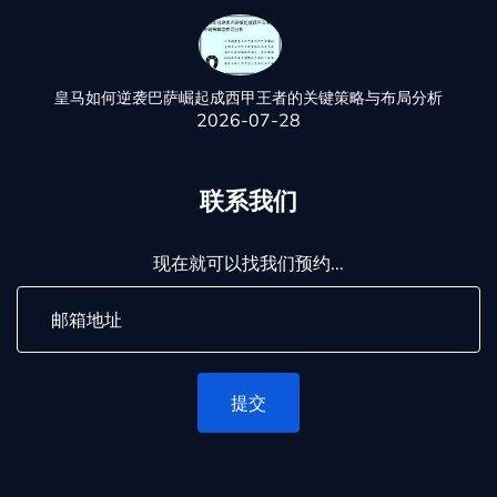
皇马如何逆袭巴萨崛起成西甲王者的关键策略与布局分析
2026-07-28
联系我们
现在就可以找我们预约...
提交