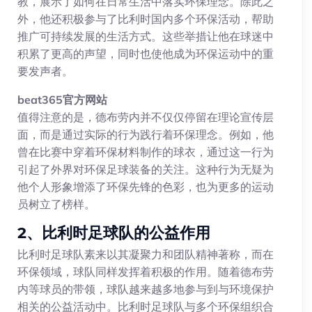
教，展示了如何在日常生活中落实环保理念。除此之
外，他还积极参与了比利时国内多个环保活动，帮助
推广可持续发展的生活方式。这些举措让他在球迷中
积累了更高的声望，同时也使他成为环保运动中的重
要发声者。
beat365官方网站
值得注意的是，德布劳内并不仅仅停留在理论宣传层
面，而是通过实际的行为践行着环保理念。例如，他
曾在比赛中穿着环保材料制作的球衣，通过这一行为
引起了外界对环保足球装备的关注。这种行为无疑为
他个人形象增添了环保先锋的色彩，也为更多的运动
员树立了榜样。
2、比利时足球队的公益作用
比利时足球队素来以其凝聚力和团队精神著称，而在
环保领域，球队同样发挥着积极的作用。随着德布劳
内等球员的带领，球队越来越多地参与到与环境保护
相关的公益活动中。比利时足球队与多个环保组织合