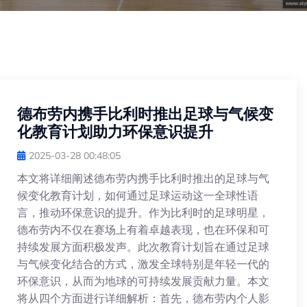
德布劳内携手比利时推出足球与气候变
化教育计划助力环保意识提升
2025-03-28 00:48:05
本文将详细阐述德布劳内携手比利时推出的足球与气
候变化教育计划，如何通过足球运动这一全球性语
言，推动环保意识的提升。作为比利时的足球明星，
德布劳内不仅在赛场上有着卓越表现，也在环保和可
持续发展方面积极发声。此次教育计划旨在通过足球
与气候变化结合的方式，激发全球特别是年轻一代的
环保意识，从而为地球的可持续发展贡献力量。本文
将从四个方面进行详细解析：首先，德布劳内个人影