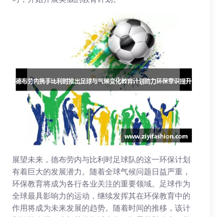
展望未来，德布劳内与比利时足球队的这一环保计划
有着巨大的发展潜力。随着全球气候问题日益严重，
环保教育将成为各行各业关注的重要领域。足球作为
全球最具影响力的运动，继续发挥其在环保教育中的
作用将成为未来发展的趋势。随着时间的推移，该计