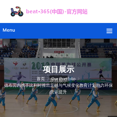
项目展示
首页
Our Portfolio
德布劳内携手比利时推出足球与气候变化教育计划助力环保
意识提升