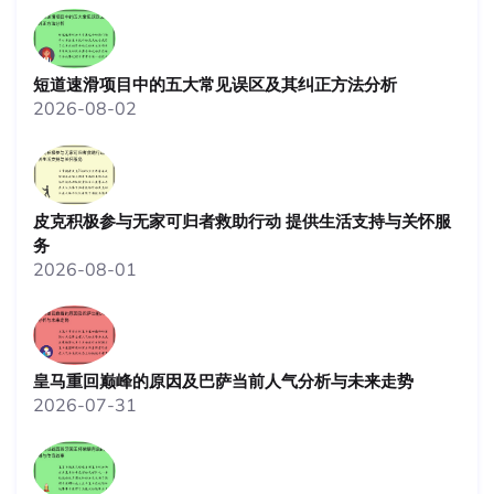
短道速滑项目中的五大常见误区及其纠正方法分析
2026-08-02
皮克积极参与无家可归者救助行动 提供生活支持与关怀服
务
2026-08-01
皇马重回巅峰的原因及巴萨当前人气分析与未来走势
2026-07-31