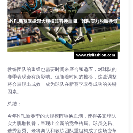
教练团队的重组也需要时间来磨合和适应，对球队的
赛季表现会有所影响。但随着时间的推移，这些调整
将会展现出成效，成为球队在新赛季取得成功的关键
因素。
总结：
今年NFL新赛季的大规模阵容换血潮，使得各支球队
实力脱胎换骨，呈现出全新的竞争格局。球员交易、
选秀新秀、老将离队和教练团队重组构成了这场变革