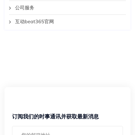
公司服务
互动beat365官网
订阅我们的时事通讯并获取最新消息