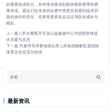
的重要组成部分，各种变动将深刻影响着新赛季的赛
事表现。观众们在未来的比赛中将更容易看到战术层
面的操作和变化，也将有更多机会见证球队的成长与
崛起。
上一篇
C罗在葡萄牙开设公益健康中心为弱势群体提
供关爱与支持
下一篇
丹麦羽毛球赛场观众席上的各国旗帜彰显国际
体育文化交流与热情
最新资讯