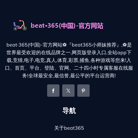
beat·365(中国)-官方网站⚽️『beat365小师妹推荐』,⚽️是
世界最受欢迎的在线品牌之一,网页版登录入口,全站app下
载,竞猜,电子,电竞,真人,体育,彩票,捕鱼,各种游戏等您来!入
口、首页、平台、登陆、官网、二十四小时专属客服在线服
务!全球最安全,最信誉,最公平的平台运营商!
导航
关于beat365