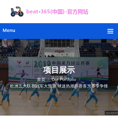
项目展示
首页
Our Portfolio
欧洲五大联赛冠军大预测 球迷热潮席卷各大赛季争锋