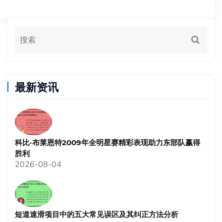
最新资讯
科比·布莱恩特2009年全明星赛精彩表现助力东部队赢得
胜利
2026-08-04
短道速滑项目中的五大常见误区及其纠正方法分析