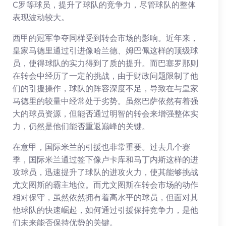
C罗等球员，提升了球队的竞争力，尽管球队的整体
表现波动较大。
西甲的冠军争夺同样受到转会市场的影响。近年来，
皇家马德里通过引进像哈兰德、姆巴佩这样的顶级球
员，使得球队的实力得到了质的提升。而巴塞罗那则
在转会中经历了一定的挑战，由于财政问题限制了他
们的引援操作，球队的阵容深度不足，导致在与皇家
马德里的较量中经常处于劣势。虽然巴萨依然有着强
大的球员资源，但能否通过明智的转会来增强整体实
力，仍然是他们能否重返巅峰的关键。
在意甲，国际米兰的引援也非常重要。过去几个赛
季，国际米兰通过签下像卢卡库和马丁内斯这样的进
攻球员，迅速提升了球队的进攻火力，使其能够挑战
尤文图斯的霸主地位。而尤文图斯在转会市场的动作
相对保守，虽然依然拥有着高水平的球员，但面对其
他球队的快速崛起，如何通过引援保持竞争力，是他
们未来能否保持优势的关键。