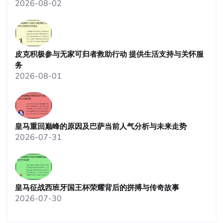
2026-08-02
皮克积极参与无家可归者救助行动 提供生活支持与关怀服
务
2026-08-01
皇马重回巅峰的原因及巴萨当前人气分析与未来走势
2026-07-31
皇马征战西班牙国王杯荣耀背后的拼搏与传奇故事
2026-07-30