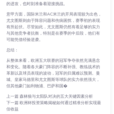
的进攻，也时刻准备着迎接挑战。
意甲方面，国际米兰和AC米兰的开局表现较为出色，
尤文图斯则由于阵容问题和伤病困扰，赛季初的表现
有所起伏。尽管如此，尤文图斯仍然有着足够的实力
与其他竞争者抗衡，特别是在赛季的中后段，他们有
可能凭借经验逆袭。
总结：
从整体来看，欧洲五大联赛的冠军争夺依然充满悬念
和变化。随着各大豪门阵容的不断补强、教练战术的
革新以及球员表现的波动，冠军的归属难以预测。曼
城、皇家马德里和尤文图斯等球队的实力依然强大，
但其他豪门如利物浦、巴萨和国�
上一篇
森林狼与太阳队对决的五大关键因素分析
下一篇
欧洲杯投资策略揭秘如何通过精准分析实现最
佳收益