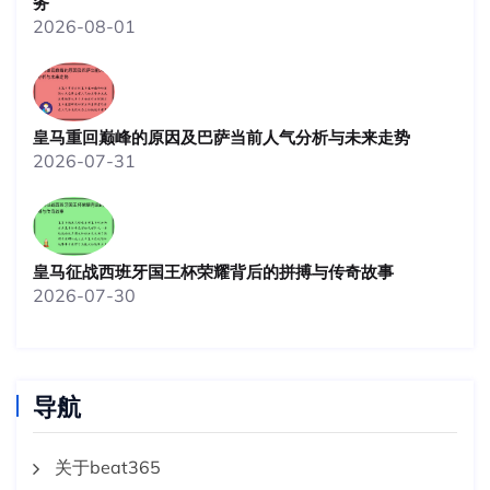
务
2026-08-01
皇马重回巅峰的原因及巴萨当前人气分析与未来走势
2026-07-31
皇马征战西班牙国王杯荣耀背后的拼搏与传奇故事
2026-07-30
导航
关于beat365