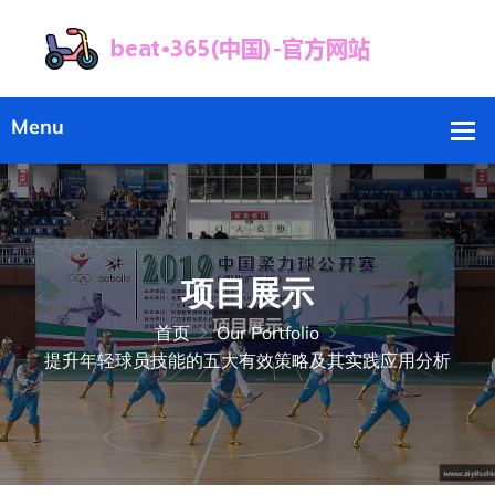
项目展示
首页
Our Portfolio
提升年轻球员技能的五大有效策略及其实践应用分析