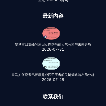
最新内容
皇马重回巅峰的原因及巴萨当前人气分析与未来走势
2026-07-31
皇马如何逆袭巴萨崛起成西甲王者的关键策略与布局分析
2026-07-28
联系我们