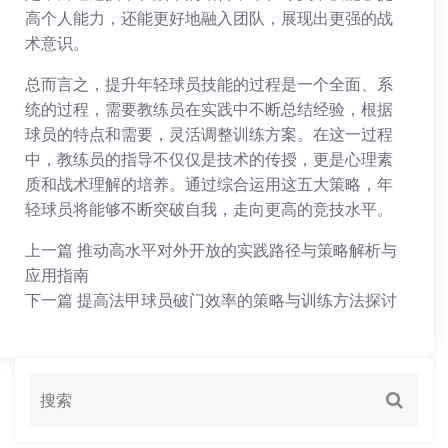
高个人能力，还能更好地融入团队，展现出更强的战
术意识。
总而言之，提升年轻球员技能的过程是一个全面、系
统的过程，需要教练员在实践中不断总结经验，根据
球员的特点和需要，灵活调整训练方案。在这一过程
中，教练员的指导不仅仅是技术的传授，更是心理素
质和战术理解的培养。通过综合运用这五大策略，年
轻球员将能够不断突破自我，走向更高的竞技水平。
上一篇
推动高水平对外开放的实践路径与策略解析与
应用指南
下一篇
提高法甲球员破门效率的策略与训练方法探讨