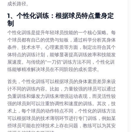
成长路径。
1、个性化训练：根据球员特点量身定
制
个性化训练是提升年轻球员技能的一个核心策略。每
个球员都有自己的优势与短板，通过科学分析其身体
条件、技术水平、心理素质等方面，制定出符合其个
体特点的训练计划，能够显著提高训练效率和技能发
展速度。与传统的“一刀切”训练方法不同，个性化训
练能够精准解决球员在不同阶段的成长需求。
首先，个性化训练可以根据球员的身体素质差异来设
计不同的训练内容。比如，力量较强的球员可以通过
负重训练和爆发力训练来增强运动表现，而灵活性较
强的球员则可以注重协调性和速度的训练。其次，技
术上，每个球员的动作特点不同，个性化的训练方法
可以根据球员的技术薄弱环节进行专门训练，例如某
些球员可能在控球技术上存在问题，教练可以为其安