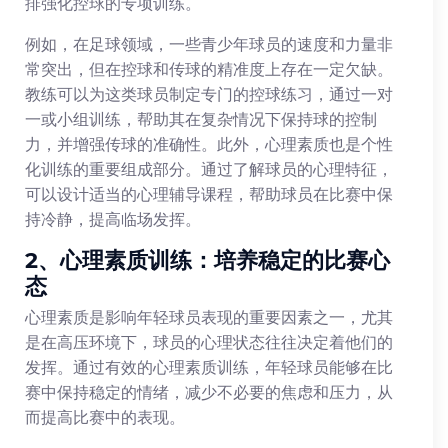
排强化控球的专项训练。
例如，在足球领域，一些青少年球员的速度和力量非
常突出，但在控球和传球的精准度上存在一定欠缺。
教练可以为这类球员制定专门的控球练习，通过一对
一或小组训练，帮助其在复杂情况下保持球的控制
力，并增强传球的准确性。此外，心理素质也是个性
化训练的重要组成部分。通过了解球员的心理特征，
可以设计适当的心理辅导课程，帮助球员在比赛中保
持冷静，提高临场发挥。
2、心理素质训练：培养稳定的比赛心
态
心理素质是影响年轻球员表现的重要因素之一，尤其
是在高压环境下，球员的心理状态往往决定着他们的
发挥。通过有效的心理素质训练，年轻球员能够在比
赛中保持稳定的情绪，减少不必要的焦虑和压力，从
而提高比赛中的表现。