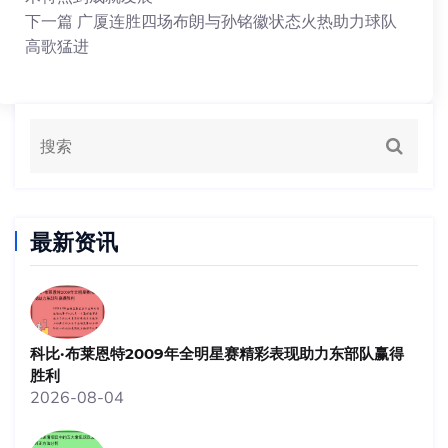
下一篇
广厦连胜四场布朗与孙铭徽状态火热助力球队
高歌猛进
最新资讯
科比·布莱恩特2009年全明星赛精彩表现助力东部队赢得
胜利
2026-08-04