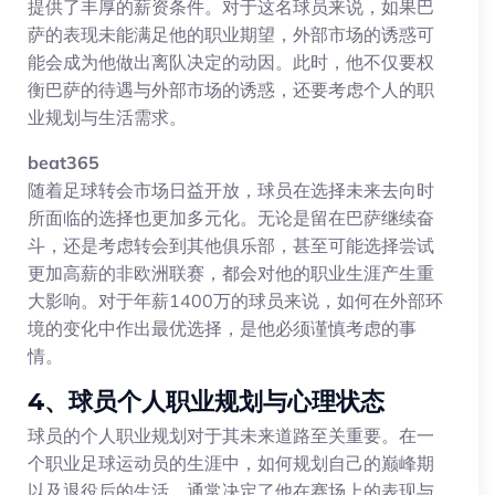
提供了丰厚的薪资条件。对于这名球员来说，如果巴
萨的表现未能满足他的职业期望，外部市场的诱惑可
能会成为他做出离队决定的动因。此时，他不仅要权
衡巴萨的待遇与外部市场的诱惑，还要考虑个人的职
业规划与生活需求。
beat365
随着足球转会市场日益开放，球员在选择未来去向时
所面临的选择也更加多元化。无论是留在巴萨继续奋
斗，还是考虑转会到其他俱乐部，甚至可能选择尝试
更加高薪的非欧洲联赛，都会对他的职业生涯产生重
大影响。对于年薪1400万的球员来说，如何在外部环
境的变化中作出最优选择，是他必须谨慎考虑的事
情。
4、球员个人职业规划与心理状态
球员的个人职业规划对于其未来道路至关重要。在一
个职业足球运动员的生涯中，如何规划自己的巅峰期
以及退役后的生活，通常决定了他在赛场上的表现与