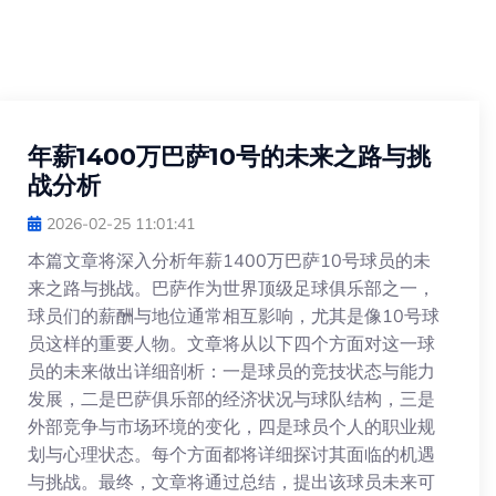
年薪1400万巴萨10号的未来之路与挑
战分析
2026-02-25 11:01:41
本篇文章将深入分析年薪1400万巴萨10号球员的未
来之路与挑战。巴萨作为世界顶级足球俱乐部之一，
球员们的薪酬与地位通常相互影响，尤其是像10号球
员这样的重要人物。文章将从以下四个方面对这一球
员的未来做出详细剖析：一是球员的竞技状态与能力
发展，二是巴萨俱乐部的经济状况与球队结构，三是
外部竞争与市场环境的变化，四是球员个人的职业规
划与心理状态。每个方面都将详细探讨其面临的机遇
与挑战。最终，文章将通过总结，提出该球员未来可