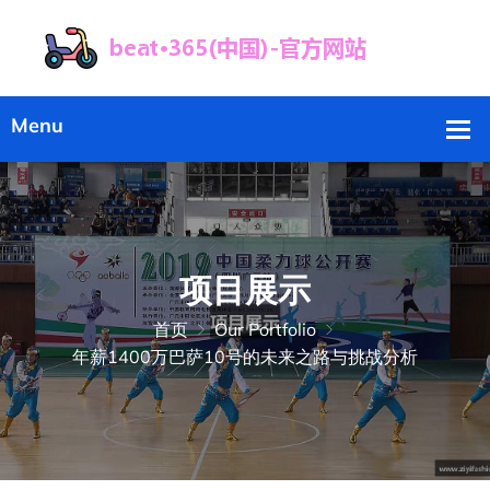
项目展示
首页
Our Portfolio
年薪1400万巴萨10号的未来之路与挑战分析