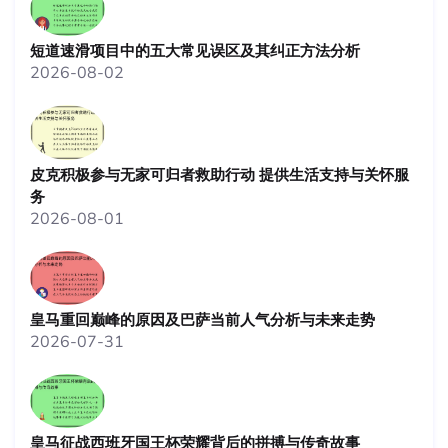
短道速滑项目中的五大常见误区及其纠正方法分析
2026-08-02
皮克积极参与无家可归者救助行动 提供生活支持与关怀服
务
2026-08-01
皇马重回巅峰的原因及巴萨当前人气分析与未来走势
2026-07-31
皇马征战西班牙国王杯荣耀背后的拼搏与传奇故事