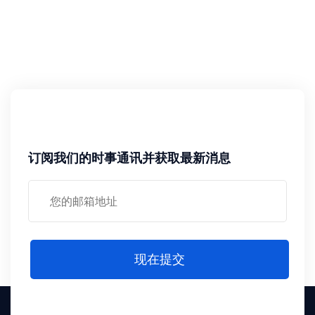
订阅我们的时事通讯并获取最新消息
现在提交