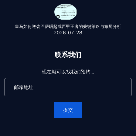
皇马如何逆袭巴萨崛起成西甲王者的关键策略与布局分析
2026-07-28
联系我们
现在就可以找我们预约...
提交