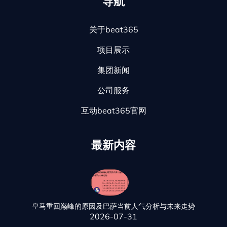
导航
关于beat365
项目展示
集团新闻
公司服务
互动beat365官网
最新内容
皇马重回巅峰的原因及巴萨当前人气分析与未来走势
2026-07-31