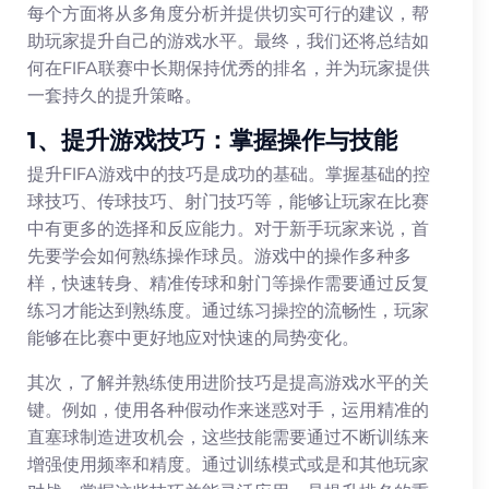
每个方面将从多角度分析并提供切实可行的建议，帮
助玩家提升自己的游戏水平。最终，我们还将总结如
何在FIFA联赛中长期保持优秀的排名，并为玩家提供
一套持久的提升策略。
1、提升游戏技巧：掌握操作与技能
提升FIFA游戏中的技巧是成功的基础。掌握基础的控
球技巧、传球技巧、射门技巧等，能够让玩家在比赛
中有更多的选择和反应能力。对于新手玩家来说，首
先要学会如何熟练操作球员。游戏中的操作多种多
样，快速转身、精准传球和射门等操作需要通过反复
练习才能达到熟练度。通过练习操控的流畅性，玩家
能够在比赛中更好地应对快速的局势变化。
其次，了解并熟练使用进阶技巧是提高游戏水平的关
键。例如，使用各种假动作来迷惑对手，运用精准的
直塞球制造进攻机会，这些技能需要通过不断训练来
增强使用频率和精度。通过训练模式或是和其他玩家