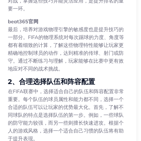
对战，掌握这些技巧并能灵活应用，是提升排名的重
要一环。
beat365官网
最后，培养对游戏物理引擎的敏感度也是提升技巧的
一部分。FIFA的物理系统对每次踢球的力度、角度等
都有着细致的计算，了解这些物理特性能够让玩家更
精确地控制球员的动作，达到精准的传球、射门或防
守。通过不断练习与理解，玩家能够在比赛中更有效
地应对不同的战术挑战。
2、合理选择队伍和阵容配置
在FIFA联赛中，选择适合自己的队伍和阵容配置非常
重要。每个队伍的球员属性和能力都不同，选择一个
合适的队伍可以让玩家的优势最大化。首先，了解不
同球队的特点是选择队伍的第一步。例如，一些球队
的防守能力较强，而另一些则擅长快速进攻。根据个
人的游戏风格，选择一个适合自己习惯的队伍将有助
于提升表现。