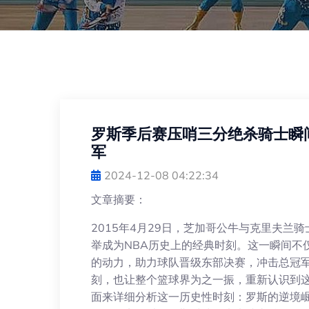
罗斯季后赛压哨三分绝杀骑士瞬
军
2024-12-08 04:22:34
文章摘要：
2015年4月29日，芝加哥公牛与克里夫兰
举成为NBA历史上的经典时刻。这一瞬间不
的动力，助力球队晋级东部决赛，冲击总冠
刻，也让整个篮球界为之一振，重新认识到这
面来详细分析这一历史性时刻：罗斯的逆境