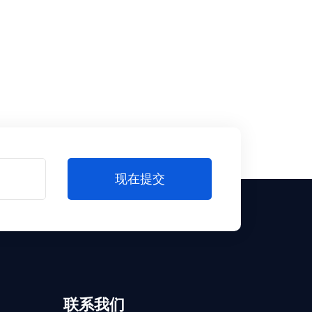
现在提交
联系我们