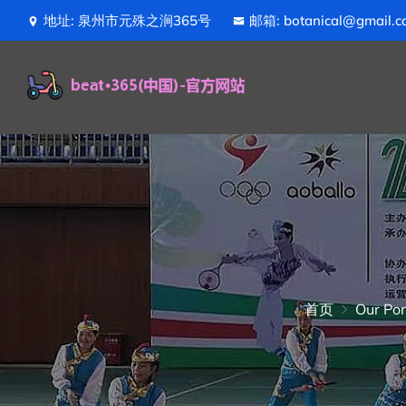
地址: 泉州市元殊之涧365号
邮箱: botanical@gmail.
首页
Our Por