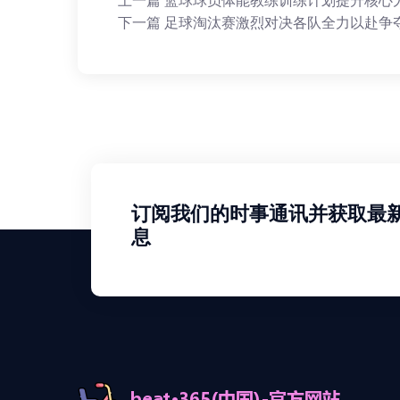
上一篇
篮球球员体能教练训练计划提升核心
下一篇
足球淘汰赛激烈对决各队全力以赴争
订阅我们的时事通讯并获取最
息