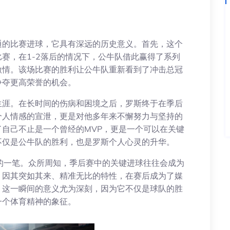
通的比赛进球，它具有深远的历史意义。首先，这个
赛，在1-2落后的情况下，公牛队借此赢得了系列
激情。该场比赛的胜利让公牛队重新看到了冲击总冠
争夺更高荣誉的机会。
生涯。在长时间的伤病和困境之后，罗斯终于在季后
个人情感的宣泄，更是对他多年来不懈努力与坚持的
自己不止是一个曾经的MVP，更是一个可以在关键
不仅是公牛队的胜利，也是罗斯个人心灵的升华。
的一笔。众所周知，季后赛中的关键进球往往会成为
，因其突如其来、精准无比的特性，在赛后成为了媒
，这一瞬间的意义尤为深刻，因为它不仅是球队的胜
一个体育精神的象征。