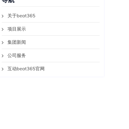
关于beat365
项目展示
集团新闻
公司服务
互动beat365官网