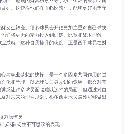
渐明白，短期的财富积累不等于职业生涯的成功，而
的目标。这使得他们在面临诱惑时，能够更好地坚守
觉醒发生转变。很多球员会开始更加注重对自己球技
。他们将更大的精力投入到训练、比赛和战术理解
职业成就。这种自我提升的态度，正是西甲球员在财
初心与职业梦想的抉择，是一个多因素共同作用的过
的文化和管理、以及球员自身意识的觉醒，都会对其
的诱惑让许多球员面临难以选择的局面，但通过对自
以及对未来的理性规划，很多西甲球员最终能够做出
潜力股球员
量与球队韧性不可思议的表现