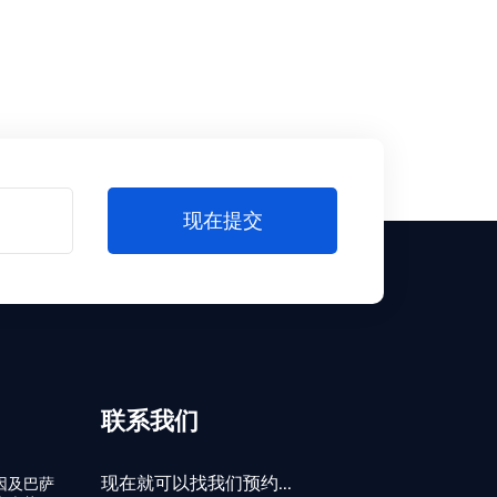
现在提交
联系我们
现在就可以找我们预约...
因及巴萨