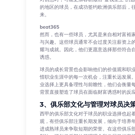
的地区的球员，在成功签约欧洲俱乐部后，
来。
beat365
然而，也有一些球员，尤其是来自相对富裕
与兴趣。这些球员通常不会过度关注薪资上
耀与成就。因此，他们更愿意选择那些符合
诱惑。
球员的成长背景也会影响他们的价值观和职
惜职业生涯中的每一次机会，注重长远发展
业选择上更具备理性与前瞻性，他们会衡量
背景直接塑造了球员在面临财富诱惑时的反
3、俱乐部文化与管理对球员决
西甲的俱乐部文化对于球员的职业选择也起
观，有些俱乐部注重长期发展，倾向于培养
进成熟球员来争取短期的荣誉。在这些俱乐