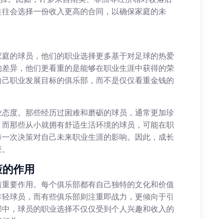
往往会选择一份收入更高的合同，以确保家庭的未
家庭的球员，他们的职业选择更多基于对足球的热爱
的差异，他们更看重的是能够在职业生涯中获得的荣
自己职业发展目标的俱乐部，而不是仅仅看重金钱的
业态度。那些经历过困难和磨砺的球员，通常更加珍
。而那些从小就拥有舒适生活环境的球员，可能在职
每一次决策对自己未来职业生涯的影响。因此，成长
应。
策的作用
着重要作用。每个俱乐部都有自己独特的文化和价值
年轻球员，而有些俱乐部则注重即战力，更倾向于引
部中，球员的职业选择不仅仅受到个人兴趣和收入的