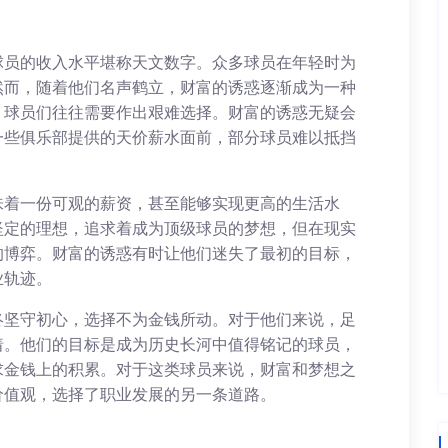
球员的收入水平堪称天文数字。众多球员在年轻时为
然而，随着他们名声鹤立，财富的诱惑逐渐成为一种
，球员们往往需要作出艰难选择。财富的诱惑无疑会
一些俱乐部提供的天价薪水面前，部分球员难以抵挡
味着一份可观的薪资，甚至能够实现更高的生活水
坚定的理想，追求着成为顶级球员的梦想，但在现实
的博弈。财富的诱惑有时让他们迷失了最初的目标，
业轨迹。
终坚守初心，选择不为金钱所动。对于他们来说，足
着。他们的目标是成为历史长河中值得铭记的球员，
求金钱上的积累。对于这类球员来说，财富和梦想之
价值观，选择了职业发展的另一条道路。