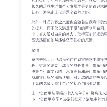
和利益时，能够更加理智地思考。球员们逐
长久的足球生涯和个人发展才是更值得追求
初心，避免走上仅追逐金钱的道路。
此外，球员的职业态度也会随着自我意识的
的提升，而不仅仅满足于眼前的薪水和合同
中，努力通过自身的努力，取得更加长远的
富诱惑面前依然能够坚守初心的原因。
总结：
总的来说，西甲球员如何在财富诱惑中坚守
程。财富的诱惑、球员的成长背景、俱乐部
决策产生重要影响。尽管高薪和豪门俱乐部
身职业目标的清晰认知、对足球的深厚热爱
明智的选择，坚守自己的初心与职业梦想。
上一篇
西甲新星崛起七人名单分析 聚焦未来
下一篇
西甲赛季奇迹逆转揭示了逆境中的力