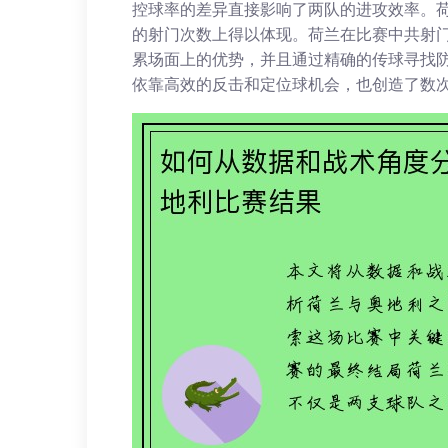
控球率的差异直接影响了两队的进攻效率。
的射门次数上得以体现。荷兰在比赛中共射门
累场面上的优势，并且通过精确的传球寻找
依靠高效的反击和定位球机会，也创造了数