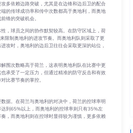
进攻多依赖边路突破，尤其是在边锋和边后卫的配合
攻端的传球成功率和传中次数都高于奥地利，而奥地
找前锋的突破机会。
体性，球员之间的协作默契较高。在防守区域上，荷
防守来限制奥地利的进攻节奏。而奥地利队则采取了更
路进攻时，奥地利的边后卫往往会采取更深的站位，
和解围次数略高于荷兰，这表明奥地利队在比赛中更
然也承受了一定压力，但通过精准的防守反击和有效
持对比赛节奏的掌控。
要数据。在荷兰与奥地利的对决中，荷兰的控球率明
达到65%以上，而奥地利的控球率则只有35%左
节奏，而奥地利则在控球时显得较为谨慎，更多依赖