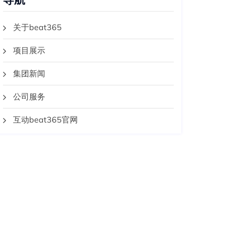
关于beat365
项目展示
集团新闻
公司服务
互动beat365官网