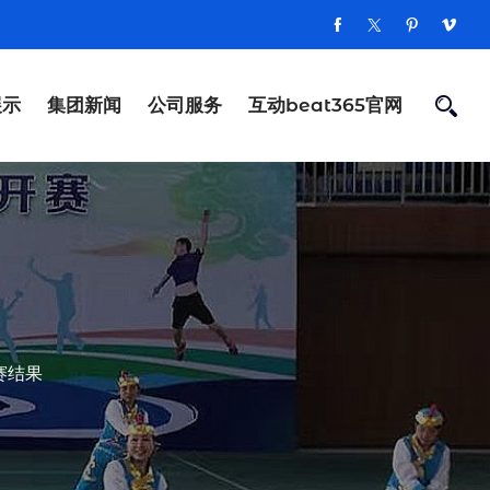
展示
集团新闻
公司服务
互动beat365官网
赛结果