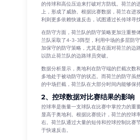
的传球和高位压迫来打破对方防线。荷兰的
上，形成了威胁。根据比赛数据，荷兰在进
利则更多依赖快速反击，试图通过长传球寻
在防守方面，荷兰队的防守策略更加注重整
兰队采取了4-3-3阵型，利用中场的多层
加保守的防守策略，尤其是在面对荷兰的边
以防止荷兰队的边路球员突破。
数据分析显示，奥地利在防守端的拦截次数
多地处于被动防守的状态。而荷兰的防守虽
的中场拦截，荷兰队在大部分时间内能够保
2、控球数据对比赛结果的影响
控球率是衡量一支球队在比赛中掌控力的重
显高于奥地利。根据比赛统计，荷兰的控球率
右。荷兰队通过大量的短传和控球控制比赛
于快速反击。