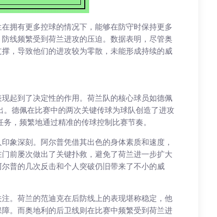
兰在拥有更多控球的情况下，能够在防守时保持更多
，防线频繁受到荷兰进攻的压迫。数据表明，尽管奥
支撑，导致他们的进攻较为零散，未能形成持续的威
表现起到了决定性的作用。荷兰队的核心球员如德佩
出。德佩在比赛中的两次关键传球为球队创造了进攻
任务，频繁地通过精准的传球控制比赛节奏。
人印象深刻。阿尔普凭借其出色的身体素质和速度，
在门前屡次做出了关键扑救，避免了荷兰进一步扩大
阿尔普的几次反击和个人突破仍旧带来了不小的威
关注。荷兰的范迪克在后防线上的表现堪称稳定，他
保障。而奥地利的后卫线则在比赛中频繁受到荷兰进