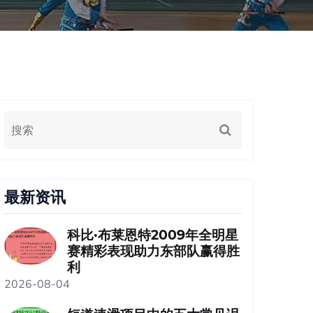
最新资讯
科比·布莱恩特2009年全明星
赛精彩表现助力东部队赢得胜
利
2026-08-04