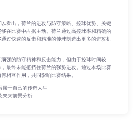
可以看出，荷兰的进攻与防守策略、控球优势、关键
能够在比赛中占据主动。荷兰通过高控球率和精确的
够通过快速的反击和精准的传球制造出更多的进攻机
了顽强的防守精神和反击能力，但由于控球时间较
作，最终未能抵挡住荷兰的强势进攻。通过本场比赛
如何相互作用，共同影响比赛结果。
写属于自己的传奇人生
及未来前景分析