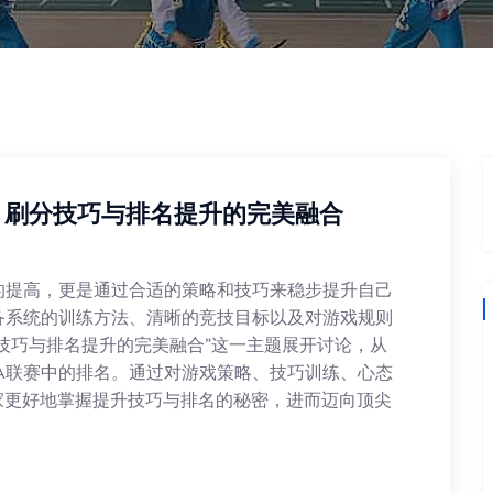
：刷分技巧与排名提升的完美融合
术的提高，更是通过合适的策略和技巧来稳步提升自己
具备系统的训练方法、清晰的竞技目标以及对游戏规则
技巧与排名提升的完美融合”这一主题展开讨论，从
FA联赛中的排名。通过对游戏策略、技巧训练、心态
家更好地掌握提升技巧与排名的秘密，进而迈向顶尖