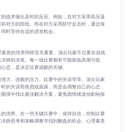
方的战术做出及时的反应。例如，在对方采用高压逼
破坏对方的防线。而在对方采用防守反击时，通过保
，同时等待合适的进攻机会。
心理素质的培养同样至关重要。顶尖玩家不仅要在游戏
出冷静的决策。每一场比赛都有可能面临高潮与低
的心态，是决定比赛成败的关键。
的强大、连败的压力、比赛中的失误等等。顶尖玩家
一时的失误而焦虑或急躁，而是会调整自己的心态，
在困境中找出最佳解决方案，避免因情绪波动影响操
己的优势。在一些关键比赛中，保持自信，控制比赛
过冷静思考和策略调整寻找到翻盘的机会。心理素质