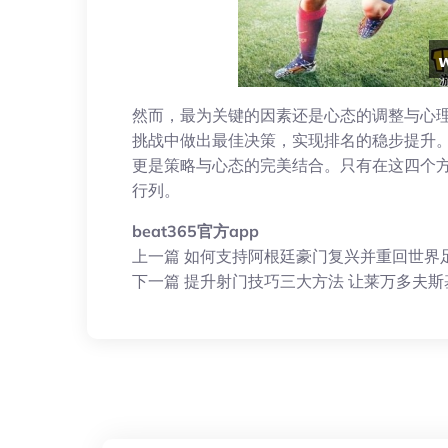
然而，最为关键的因素还是心态的调整与心
挑战中做出最佳决策，实现排名的稳步提升。
更是策略与心态的完美结合。只有在这四个方
行列。
beat365官方app
上一篇
如何支持阿根廷豪门复兴并重回世界
下一篇
提升射门技巧三大方法 让莱万多夫