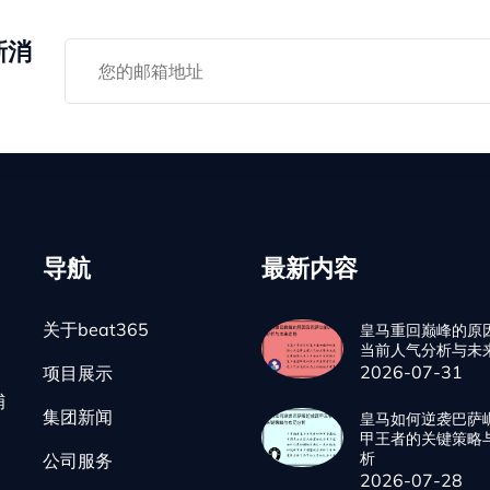
新消
导航
最新内容
关于beat365
皇马重回巅峰的原
当前人气分析与未
2026-07-31
项目展示
捕
集团新闻
皇马如何逆袭巴萨
甲王者的关键策略
析
公司服务
2026-07-28