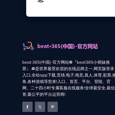
beat·365(中国)-官方网站⚽️『beat365小师妹推
荐』,⚽️是世界最受欢迎的在线品牌之一,网页版登录
入口,全站app下载,竞猜,电子,电竞,真人,体育,彩票,
鱼,各种游戏等您来!入口、首页、平台、登陆、官
网、二十四小时专属客服在线服务!全球最安全,最信
誉,最公平的平台运营商!