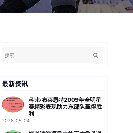
最新资讯
科比·布莱恩特2009年全明星
赛精彩表现助力东部队赢得胜
利
2026-08-04