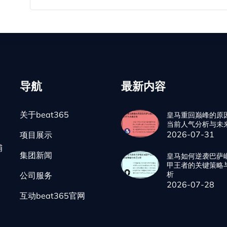
导航
最新内容
关于beat365
皇马重回巅峰的原
当前人气分析与未
2026-07-31
项目展示
捕
集团新闻
皇马如何逆袭巴萨
甲王者的关键策略
析
公司服务
2026-07-28
互动beat365官网