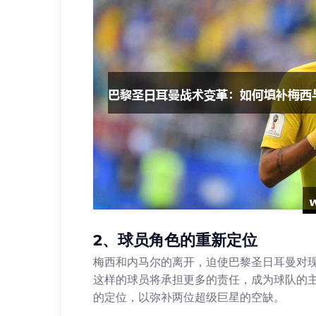
2、球员角色的重新定位
梅西和内马尔的离开，迫使巴黎圣日耳曼对
这样的球员将承担更多的责任，成为球队的
的定位，以弥补两位超级巨星的空缺。