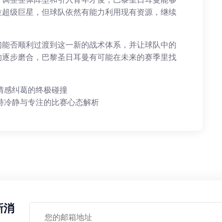
位超级巨星，但球队依然有能力利用现有资源，继续
们能否顺利过渡到这一新的战术体系，并让球队中的
的逐步磨合，巴黎圣日耳曼有可能在未来的赛季里找
。
情感纠葛的终极碰撞
持冷静与专注的比赛心态解析
新消