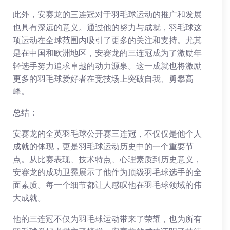
此外，安赛龙的三连冠对于羽毛球运动的推广和发展
也具有深远的意义。通过他的努力与成就，羽毛球这
项运动在全球范围内吸引了更多的关注和支持。尤其
是在中国和欧洲地区，安赛龙的三连冠成为了激励年
轻选手努力追求卓越的动力源泉。这一成就也将激励
更多的羽毛球爱好者在竞技场上突破自我、勇攀高
峰。
总结：
安赛龙的全英羽毛球公开赛三连冠，不仅仅是他个人
成就的体现，更是羽毛球运动历史中的一个重要节
点。从比赛表现、技术特点、心理素质到历史意义，
安赛龙的成功卫冕展示了他作为顶级羽毛球选手的全
面素质。每一个细节都让人感叹他在羽毛球领域的伟
大成就。
他的三连冠不仅为羽毛球运动带来了荣耀，也为所有