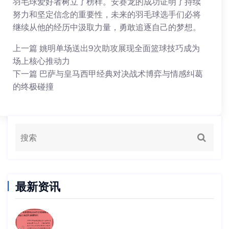
羽毛球爱好者树立了榜样。安赛龙的成功证明了持续
努力和坚定信念的重要性，未来的羽毛球选手们必将
继续从他的经历中汲取力量，勇敢追逐自己的梦想。
上一篇
姚明单场送出9次助攻展现全面篮球技巧成为
场上核心推动力
下一篇
巴萨与皇马西甲经典对决战术博弈与情感纠葛
的终极碰撞
最新资讯