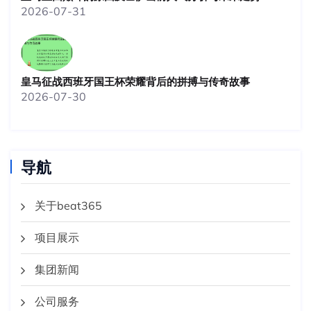
2026-07-31
皇马征战西班牙国王杯荣耀背后的拼搏与传奇故事
2026-07-30
导航
关于beat365
项目展示
集团新闻
公司服务