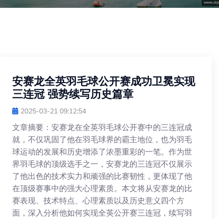
安赛龙全英羽毛球公开赛成功卫冕实现
三连冠 强势续写历史篇章
2025-03-21 09:12:54
文章摘要：安赛龙在全英羽毛球公开赛中的三连冠成
就，不仅巩固了他在羽毛球界的霸主地位，也为羽毛
球运动的发展和历史增添了浓墨重彩的一笔。作为世
界羽毛球的顶级选手之一，安赛龙的三连冠不仅展示
了他出色的技术实力和顽强的比赛韧性，更体现了他
在顶级赛事中的强大心理素质。本文将从安赛龙的比
赛表现、技术特点、心理素质以及历史意义四个方
面，深入分析他如何实现全英公开赛三连冠，续写羽