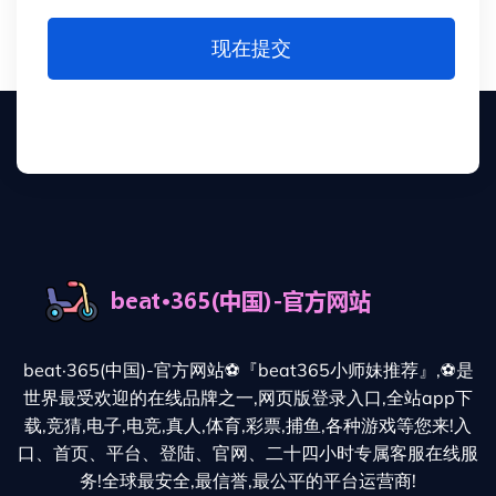
现在提交
beat·365(中国)-官方网站⚽️『beat365小师妹推荐』,⚽️是
世界最受欢迎的在线品牌之一,网页版登录入口,全站app下
载,竞猜,电子,电竞,真人,体育,彩票,捕鱼,各种游戏等您来!入
口、首页、平台、登陆、官网、二十四小时专属客服在线服
务!全球最安全,最信誉,最公平的平台运营商!