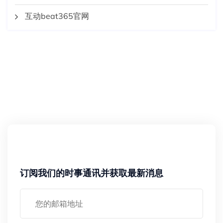
互动beat365官网
订阅我们的时事通讯并获取最新消息