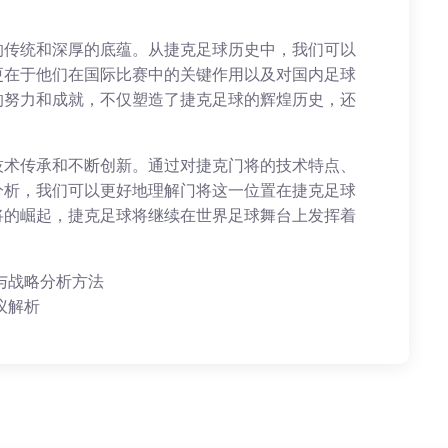
的传统和深厚的底蕴。从捷克足球历史中，我们可以
更在于他们在国际比赛中的关键作用以及对国内足球
的努力和成就，不仅塑造了捷克足球的辉煌历史，还
技术传承和不断创新。通过对捷克门将的技术特点、
分析，我们可以更好地理解门将这一位置在捷克足球
将的崛起，捷克足球将继续在世界足球舞台上发挥着
与战略分析方法
议解析