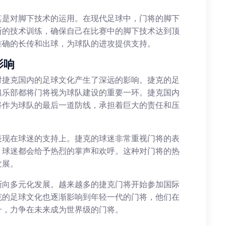
其是对脚下技术的运用。在现代足球中，门将的脚下
断的技术训练，确保自己在比赛中的脚下技术达到顶
准确的长传和出球，为球队的进攻提供支持。
影响
对捷克国内的足球文化产生了深远的影响。捷克的足
俱乐部都将门将视为球队建设的重要一环。捷克国内
将作为球队的最后一道防线，承担着巨大的责任和压
表现在球迷的支持上。捷克的球迷非常重视门将的表
，球迷都会给予热烈的掌声和欢呼。这种对门将的热
发展。
渐向多元化发展。越来越多的捷克门将开始参加国际
克的足球文化也逐渐影响到年轻一代的门将，他们在
升，力争在未来成为世界级的门将。