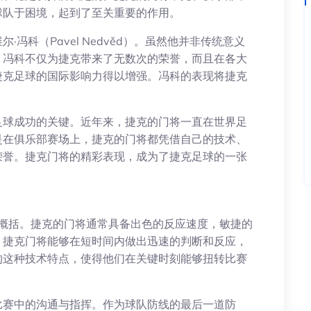
球队于困境，起到了至关重要的作用。
冯科（Pavel Nedvěd）。虽然他并非传统意义
。冯科不仅为捷克带来了无数次的荣誉，而且在各大
捷克足球的国际影响力得以增强。冯科的表现将捷克
足球成功的关键。近年来，捷克的门将一直在世界足
是在俱乐部赛场上，捷克的门将都凭借自己的技术、
荣誉。捷克门将的精彩表现，成为了捷克足球的一张
”来概括。捷克的门将通常具备出色的反应速度，敏捷的
，捷克门将能够在短时间内做出迅速的判断和反应，
的这种技术特点，使得他们在关键时刻能够扭转比赛
比赛中的沟通与指挥。作为球队防线的最后一道防