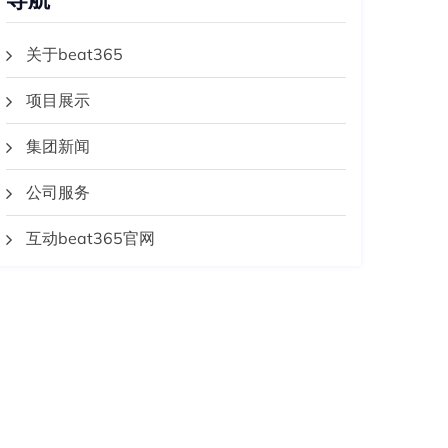
关于beat365
项目展示
集团新闻
公司服务
互动beat365官网