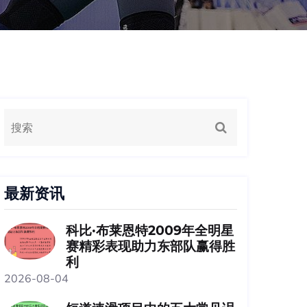
最新资讯
科比·布莱恩特2009年全明星
赛精彩表现助力东部队赢得胜
利
2026-08-04