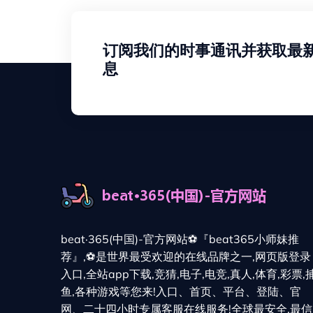
订阅我们的时事通讯并获取最
息
beat·365(中国)-官方网站⚽️『beat365小师妹推
荐』,⚽️是世界最受欢迎的在线品牌之一,网页版登录
入口,全站app下载,竞猜,电子,电竞,真人,体育,彩票,
鱼,各种游戏等您来!入口、首页、平台、登陆、官
网、二十四小时专属客服在线服务!全球最安全,最信