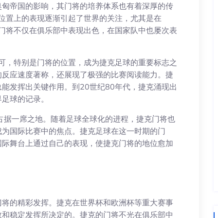
奥匈帝国的影响，其门将的培养体系也有着深厚的传
将位置上的表现逐渐引起了世界的关注，尤其是在
的门将不仅在俱乐部中表现出色，在国家队中也屡次表
认可，特别是门将的位置，成为捷克足球的重要标志之
的反应速度著称，还展现了极强的比赛阅读能力。捷
能发挥出关键作用。到20世纪80年代，捷克涌现出
界足球的记录。
占据一席之地。随着足球全球化的进程，捷克门将也
成为国际比赛中的焦点。捷克足球在这一时期的门
国际舞台上通过自己的表现，使捷克门将的地位愈加
门将的精彩发挥。捷克在世界杯和欧洲杯等重大赛事
救和稳定发挥所决定的。捷克的门将不光在俱乐部中