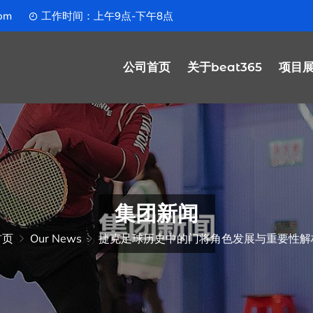
com
工作时间：上午9点-下午8点
公司首页
关于beat365
项目
集团新闻
首页
Our News
捷克足球历史中的门将角色发展与重要性解