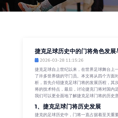
捷克足球历史中的门将角色发展
2026-03-28 11:15:26
捷克足球自上世纪以来，在世界足球舞台上
了许多世界级的守门员。本文将从四个方面
析，首先介绍捷克足球门将的发展历程，其
将的技术特点，最后，讨论捷克门将对国内
我们可以更全面地了解捷克足球门将的历史
1、捷克足球门将历史发展
捷克的足球历史中，门将一直占据着至关重要