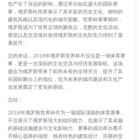
也产生了深远的影响。通过举办如此盛大的国际赛
事，俄罗斯向世界展示了其丰富的历史文化、独特的
建筑风格以及现代化的城市面貌。世界杯赛事期间，
俄罗斯成为了世界足球的聚焦点，无数的文化活动、
展览以及交流项目使得俄罗斯的文化软实力得到了显
著提升。
总的来说，2018年俄罗斯世界杯不仅仅是一场体育赛
事，更是一次深刻的文化交流与经济发展契机。这场
盛会为俄罗斯带来了前所未有的全球关注，提升了其
在国际舞台上的地位，也为未来的城市建设和文化产
业发展奠定了坚实的基础。
总结：
2018年俄罗斯世界杯作为一项国际顶级的体育赛事，
不仅展示了俄罗斯强大的组织能力，也展示了其卓越
的基础设施建设与文化影响力。赛事的成功举办离不
开精心选择的场馆、独具特色的建筑设计、完善的交