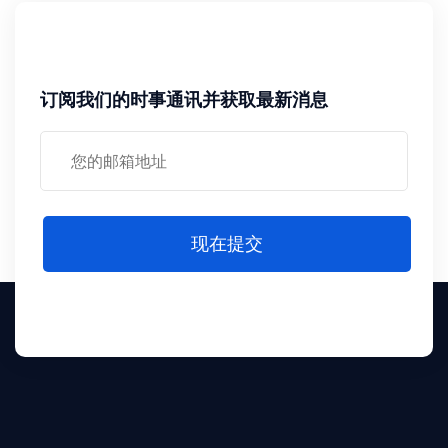
订阅我们的时事通讯并获取最新消息
现在提交