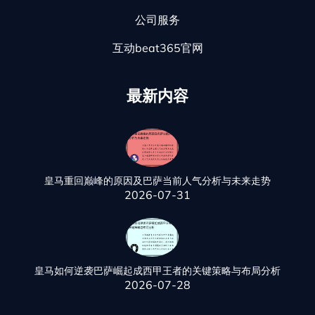
公司服务
互动beat365官网
最新内容
皇马重回巅峰的原因及巴萨当前人气分析与未来走势
2026-07-31
皇马如何逆袭巴萨崛起成西甲王者的关键策略与布局分析
2026-07-28