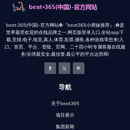
beat·365(中国)-官方网站⚽️『beat365小师妹推荐』,⚽️是
世界最受欢迎的在线品牌之一,网页版登录入口,全站app下
载,竞猜,电子,电竞,真人,体育,彩票,捕鱼,各种游戏等您来!入
口、首页、平台、登陆、官网、二十四小时专属客服在线服
务!全球最安全,最信誉,最公平的平台运营商!
导航
关于beat365
项目展示
集团新闻