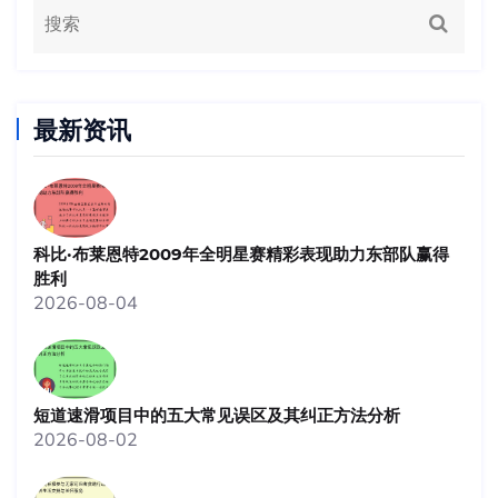
最新资讯
科比·布莱恩特2009年全明星赛精彩表现助力东部队赢得
胜利
2026-08-04
短道速滑项目中的五大常见误区及其纠正方法分析
2026-08-02