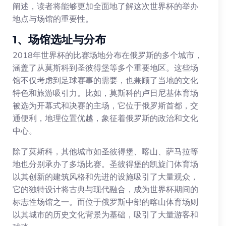
阐述，读者将能够更加全面地了解这次世界杯的举办
地点与场馆的重要性。
1、场馆选址与分布
2018年世界杯的比赛场地分布在俄罗斯的多个城市，
涵盖了从莫斯科到圣彼得堡等多个重要地区。这些场
馆不仅考虑到足球赛事的需要，也兼顾了当地的文化
特色和旅游吸引力。比如，莫斯科的卢日尼基体育场
被选为开幕式和决赛的主场，它位于俄罗斯首都，交
通便利，地理位置优越，象征着俄罗斯的政治和文化
中心。
除了莫斯科，其他城市如圣彼得堡、喀山、萨马拉等
地也分别承办了多场比赛。圣彼得堡的凯旋门体育场
以其创新的建筑风格和先进的设施吸引了大量观众，
它的独特设计将古典与现代融合，成为世界杯期间的
标志性场馆之一。而位于俄罗斯中部的喀山体育场则
以其城市的历史文化背景为基础，吸引了大量游客和