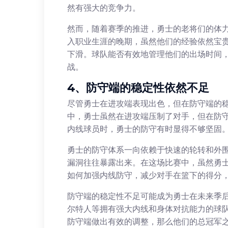
然有强大的竞争力。
然而，随着赛季的推进，勇士的老将们的体
入职业生涯的晚期，虽然他们的经验依然宝
下滑。球队能否有效地管理他们的出场时间
战。
4、防守端的稳定性依然不足
尽管勇士在进攻端表现出色，但在防守端的
中，勇士虽然在进攻端压制了对手，但在防
内线球员时，勇士的防守有时显得不够坚固
勇士的防守体系一向依赖于快速的轮转和外
漏洞往往暴露出来。在这场比赛中，虽然勇
如何加强内线防守，减少对手在篮下的得分
防守端的稳定性不足可能成为勇士在未来季
尔特人等拥有强大内线和身体对抗能力的球
防守端做出有效的调整，那么他们的总冠军