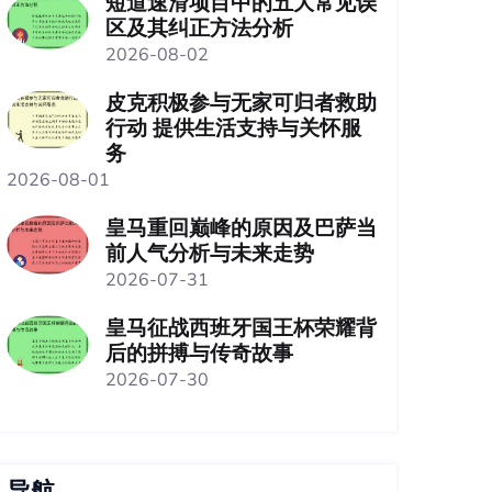
短道速滑项目中的五大常见误
区及其纠正方法分析
2026-08-02
皮克积极参与无家可归者救助
行动 提供生活支持与关怀服
务
2026-08-01
皇马重回巅峰的原因及巴萨当
前人气分析与未来走势
2026-07-31
皇马征战西班牙国王杯荣耀背
后的拼搏与传奇故事
2026-07-30
导航