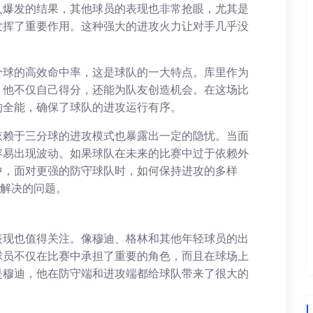
人爆发的结果，其他球员的表现也非常抢眼，尤其是
发挥了重要作用。这种强大的进攻火力让对手几乎没
分球的高效命中率，这是球队的一大特点。库里作为
，他不仅自己得分，还能为队友创造机会。在这场比
的全能，确保了球队的进攻运行有序。
依赖于三分球的进攻模式也暴露出一定的隐忧。当面
容易出现波动。如果球队在未来的比赛中过于依赖外
中，面对更强的防守球队时，如何保持进攻的多样
要解决的问题。
表现也值得关注。像穆迪、格林和其他年轻球员的出
球员不仅在比赛中承担了重要的角色，而且在球场上
是穆迪，他在防守端和进攻端都给球队带来了很大的