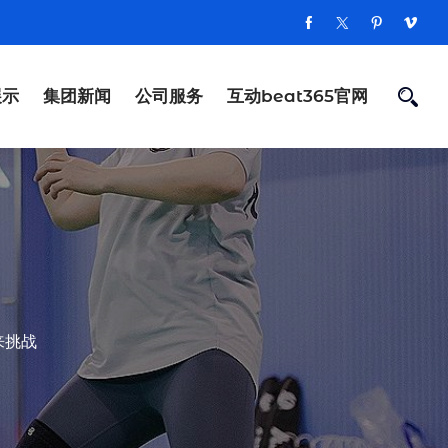
展示
集团新闻
公司服务
互动beat365官网
来挑战