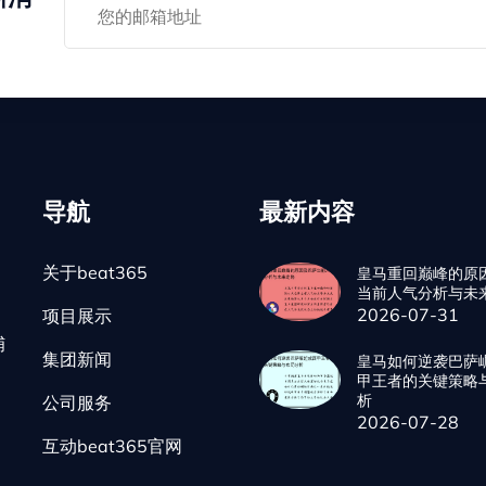
导航
最新内容
关于beat365
皇马重回巅峰的原
当前人气分析与未
2026-07-31
项目展示
捕
集团新闻
皇马如何逆袭巴萨
甲王者的关键策略
析
公司服务
2026-07-28
互动beat365官网