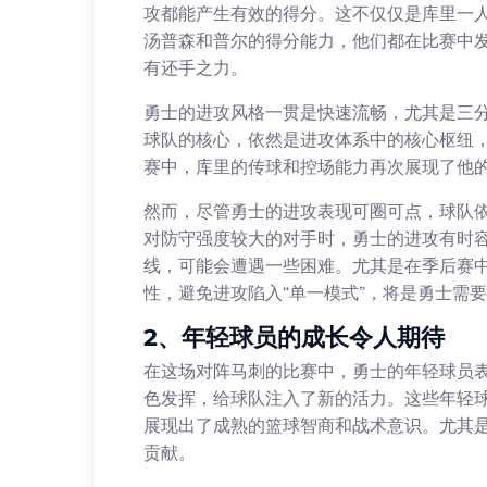
攻都能产生有效的得分。这不仅仅是库里一
汤普森和普尔的得分能力，他们都在比赛中
有还手之力。
勇士的进攻风格一贯是快速流畅，尤其是三
球队的核心，依然是进攻体系中的核心枢纽
赛中，库里的传球和控场能力再次展现了他
然而，尽管勇士的进攻表现可圈可点，球队
对防守强度较大的对手时，勇士的进攻有时
线，可能会遭遇一些困难。尤其是在季后赛
性，避免进攻陷入“单一模式”，将是勇士需
2、年轻球员的成长令人期待
在这场对阵马刺的比赛中，勇士的年轻球员
色发挥，给球队注入了新的活力。这些年轻
展现出了成熟的篮球智商和战术意识。尤其
贡献。